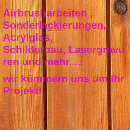
Airbrusharbeiten ,
Sonderlackierungen,
Ac
rylglas,
Schilderbau, Lasergravu
ren und mehr.....
wir kümmern uns um Ihr
Projekt!