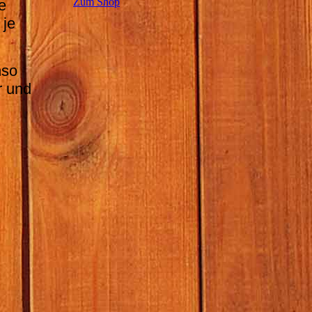
Zum Shop
e
 je
nso
r und