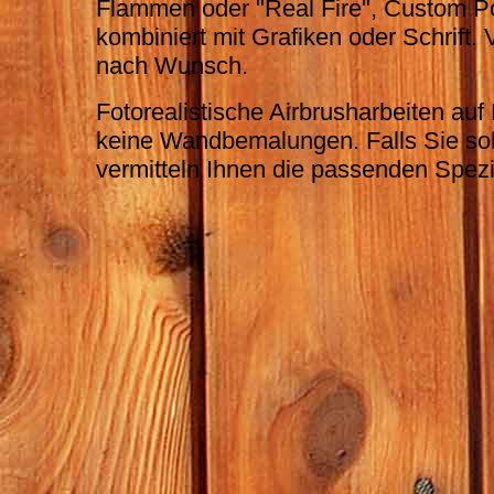
Flammen oder "Real Fire", Custom Port
kombiniert mit Grafiken oder Schrift.
nach Wunsch.
Fotorealistische Airbrusharbeiten auf
keine Wandbemalungen. Falls Sie sol
vermitteln Ihnen die passenden Spezia